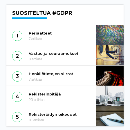
SUOSITELTUA #GDPR
Periaatteet
1
7
artiklaa
Vastuu ja seuraamukset
2
8
artiklaa
Henkilötietojen siirrot
3
7
artiklaa
Rekisterinpitäjä
4
20
artiklaa
Rekisteröidyn oikeudet
5
10
artiklaa