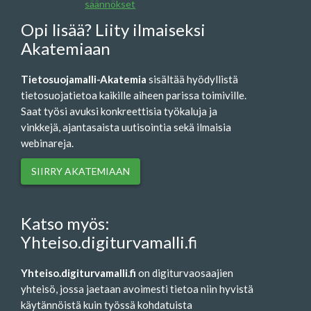
säännökset
Opi lisää? Liity ilmaiseksi
Akatemiaan
Tietosuojamalli-Akatemia
sisältää hyödyllistä
tietosuojatietoa kaikille aiheen parissa toimiville.
Saat työsi avuksi konkreettisia työkaluja ja
vinkkejä, ajantasaista uutisointia sekä ilmaisia
webinareja.
SIIRRY AKATEMIAAN
Katso myös:
Yhteiso.digiturvamalli.fi
Yhteiso.digiturvamalli.fi
on digiturvaosaajien
yhteisö, jossa jaetaan avoimesti tietoa niin hyvistä
käytännöistä kuin työssä kohdatuista