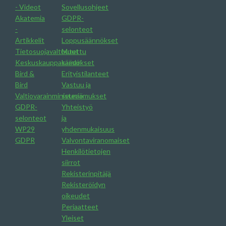
- Videot
Sovellusohjeet
Akatemia
GDPR-
-
selonteot
Artikkelit
Loppusäännökset
Tietosuojavaltuutettu
Muut
Keskuskauppakamari
säädökset
Bird &
Erityistilanteet
Bird
Vastuu ja
Valtiovarainministeriö
seuraamukset
GDPR-
Yhteistyö
selonteot
ja
WP29
yhdenmukaisuus
GDPR
Valvontaviranomaiset
Henkilötietojen
siirrot
Rekisterinpitäjä
Rekisteröidyn
oikeudet
Periaatteet
Yleiset