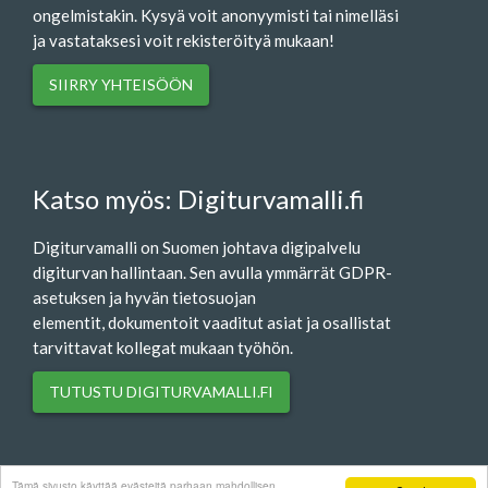
ongelmistakin. Kysyä voit anonyymisti tai nimelläsi
ja vastataksesi voit rekisteröityä mukaan!
SIIRRY YHTEISÖÖN
Katso myös: Digiturvamalli.fi
Digiturvamalli on Suomen johtava digipalvelu
digiturvan hallintaan. Sen avulla ymmärrät GDPR-
asetuksen ja hyvän tietosuojan
elementit, dokumentoit vaaditut asiat ja osallistat
tarvittavat kollegat mukaan työhön.
TUTUSTU DIGITURVAMALLI.FI
Tämä sivusto käyttää evästeitä parhaan mahdollisen