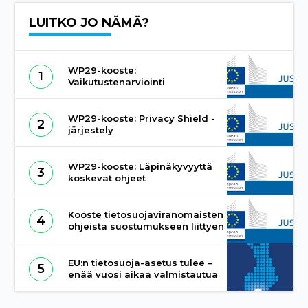
LUITKO JO NÄMÄ?
WP29-kooste:
1
Vaikutustenarviointi
WP29-kooste: Privacy Shield -
2
järjestely
WP29-kooste: Läpinäkyvyyttä
3
koskevat ohjeet
Kooste tietosuojaviranomaisten
4
ohjeista suostumukseen liittyen
EU:n tietosuoja-asetus tulee –
5
enää vuosi aikaa valmistautua