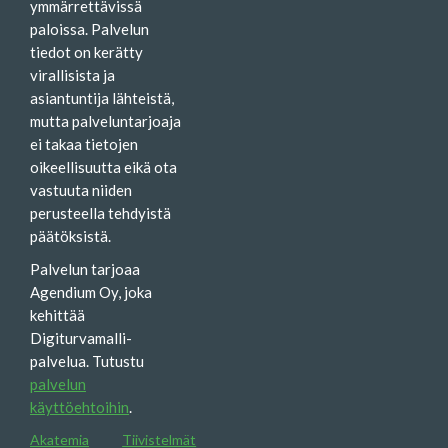
ymmärrettävissä
paloissa. Palvelun
tiedot on kerätty
virallisista ja
asiantuntija lähteistä,
mutta palveluntarjoaja
ei takaa tietojen
oikeellisuutta eikä ota
vastuuta niiden
perusteella tehdyistä
päätöksistä.
Palvelun tarjoaa
Agendium Oy, joka
kehittää
Digiturvamalli-
palvelua. Tutustu
palvelun
käyttöehtoihin
.
Akatemia
Tiivistelmät