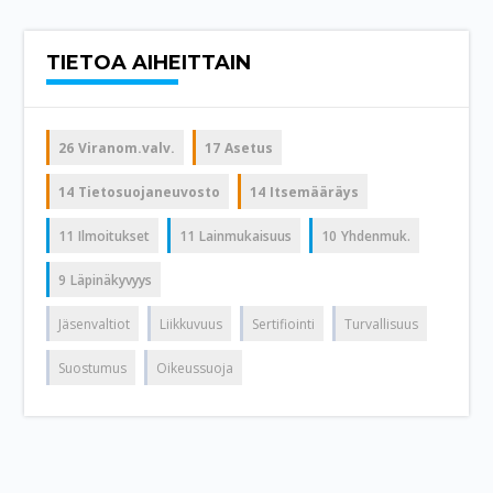
TIETOA AIHEITTAIN
26
Viranom.valv.
17
Asetus
14
Tietosuojaneuvosto
14
Itsemääräys
11
Ilmoitukset
11
Lainmukaisuus
10
Yhdenmuk.
9
Läpinäkyvyys
Jäsenvaltiot
Liikkuvuus
Sertifiointi
Turvallisuus
Suostumus
Oikeussuoja