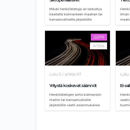
Mikäli henkilötietoja on tarkoitus
Henkil
käsitellä kolmanteen maahan tai
ilman 
kansainväliselle järjestölle
maaha
siirtämisen jälkeen, niitä voidaan
järjes
siirtää vain tämän luvun
erikse
periaatteita noudattamalla, jotta
vastaa
GDPR
tällä asetuksella taattua
tietos
luonnollisten henkilöiden
Artikla
henkilötietojen suojan tasoa ei
vaaranneta.
Luku
5
/
artikla
47
Luku
Yritystä koskevat säännöt
Ei-sal
Henkilötietojen siirto kolmansiin
Henkil
maihin tai kansainvälisille
vaati
järjestöille vaatii asianmukaisia
tuomi
suojatoimia, joista yksi
halli
oleellisimmista on yritystä
on pe
koskevat sitovat säännöt. Nämä
union
säännöt on hyväksytettävä
kansa