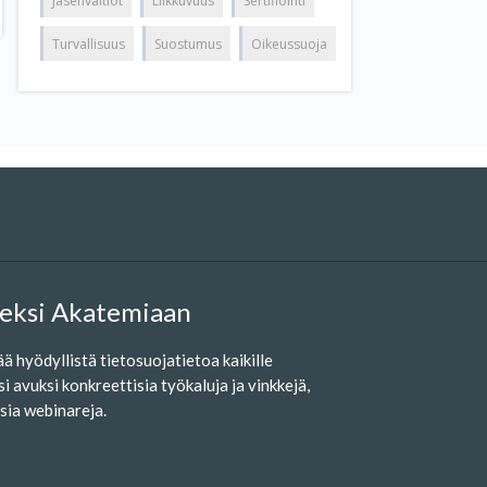
Jäsenvaltiot
Liikkuvuus
Sertifiointi
Turvallisuus
Suostumus
Oikeussuoja
iseksi Akatemiaan
ää hyödyllistä tietosuojatietoa kaikille
si avuksi konkreettisia työkaluja ja vinkkejä,
isia webinareja.