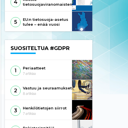
4
tietosuojaviranomaisten
ohjeista
suostumukseen liittyen
EU:n tietosuoja-asetus
5
tulee – enää vuosi
aikaa valmistautua
SUOSITELTUA #GDPR
Periaatteet
1
7
artiklaa
Vastuu ja seuraamukset
2
8
artiklaa
Henkilötietojen siirrot
3
7
artiklaa