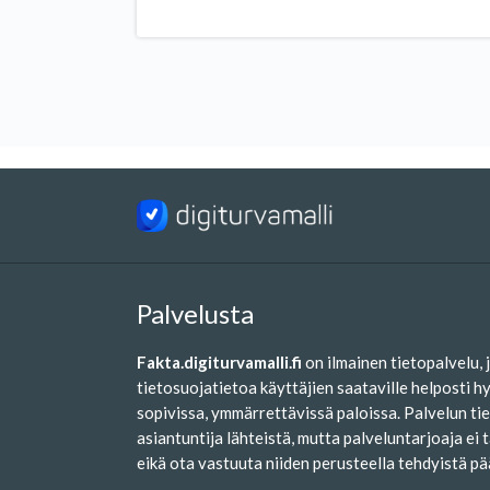
valvontaviranomaisella ja niissä on
jotta s
määritettävä vähintään tässä
täytä
artiklassa listatut asiat.
Palvelusta
Fakta.digiturvamalli.fi
on ilmainen tietopalvelu, 
tietosuojatietoa käyttäjien saataville helposti
sopivissa, ymmärrettävissä paloissa. Palvelun tied
asiantuntija lähteistä, mutta palveluntarjoaja ei 
eikä ota vastuuta niiden perusteella tehdyistä pä