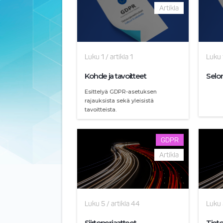
Artikla
Luku
1
/
artikla
1
Luku
Kohde ja tavoitteet
Selo
Esittelyä GDPR-asetuksen
rajauksista sekä yleisistä
tavoitteista.
GDPR
Artikla
Luku
5
/
artikla
44
Luku
Siirtoperiaatteet
Tieto