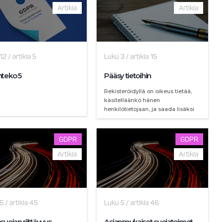
Artikla
Artikla
12
/
artikla
5
Luku
3
/
artikla
15
nteko 5
Pääsy tietoihin
Rekisteröidyllä on oikeus tietää,
käsitelläänkö hänen
henkilötietojaan, ja saada lisäksi
paljon muuta tietoa henkilötietojen
käsittelystä seuraavien
periaatteiden mukaan.
GDPR
GDPR
Artikla
Artikla
5
/
artikla
45
Luku
5
/
artikla
46
suojan riittävyys
Asianmukaiset suojatoimet