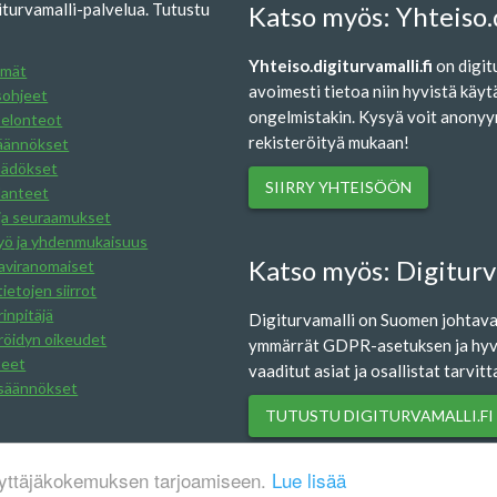
turvamalli-palvelua. Tutustu
Katso myös: Yhteiso.d
Yhteiso.digiturvamalli.fi
on digit
lmät
avoimesti tietoa niin hyvistä käy
sohjeet
ongelmistakin. Kysyä voit anonyymi
elonteot
rekisteröityä mukaan!
äännökset
äädökset
SIIRRY YHTEISÖÖN
ilanteet
ja seuraamukset
yö ja yhdenmukaisuus
Katso myös: Digiturva
aviranomaiset
ietojen siirrot
inpitäjä
Digiturvamalli on Suomen johtava 
röidyn oikeudet
ymmärrät GDPR-asetuksen ja hyvä
teet
vaaditut asiat ja osallistat tarvi
 säännökset
TUTUSTU DIGITURVAMALLI.FI
äyttäjäkokemuksen tarjoamiseen.
Lue lisää