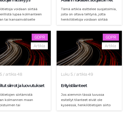
ötietoja voidaan siirtää
Tämä artikla esittelee suojatoimia,
erillistä lupaa kolmanteen
joita on oltava tehtynä, jotta
n tai kansainväliselle
henkilötietoja voidaan siirtää
tölle, jos komissio on
kolmanteen maahan tai
en päättänyt, että kyseinen
kansainväliselle järjestölle, mikäli
nottaja varmistaa riittävän
vastaanottajan tietosuojaa ei ole
GDPR
GDPR
uojan tason.
erityisesti komissiossa todettu
Artikla
riittäväksi.
Artikla
5
/
artikla
48
Luku
5
/
artikla
49
litut siirrot ja luovutukset
Erityistilanteet
ötietojen siirtämistä
Jos aiemmin tässä luvussa
van kolmannen maan
esitellyt tilanteet eivät ole
oistuimen tai
kyseessä, henkilötietojen siirto
ntoviranomaisen päätöksen
kolmanteen maahan tai
rustuttava tämän maan ja
kansainväliselle järjestölle voidaan
in väliseen voimassa olevaan
suorittaa ainoastaan tämän
inväliseen sopimukseen,
artiklan esittelemillä edellytyksillä.