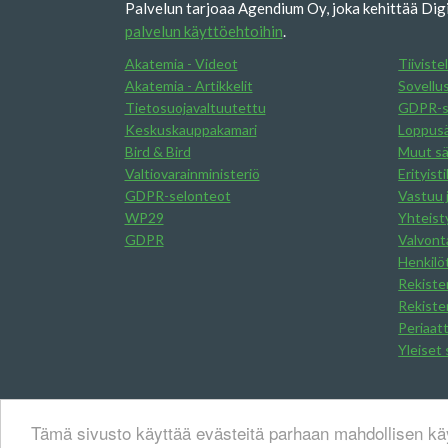
Palvelun tarjoaa Agendium Oy, joka kehittää Digi
palvelun käyttöehtoihin
.
Akatemia - Videot
Tiiviste
Akatemia - Artikkelit
Sovellu
Tietosuojavaltuutettu
GDPR-s
Keskuskauppakamari
Loppus
Bird & Bird
Muut s
Valtiovarainministeriö
Erityist
GDPR-selonteot
Vastuu 
WP29
Yhteist
GDPR
Valvont
Henkilöt
Rekister
Rekiste
Periaat
Yleiset
Tämä sivusto käyttää evästeitä parhaan mahdollisen k