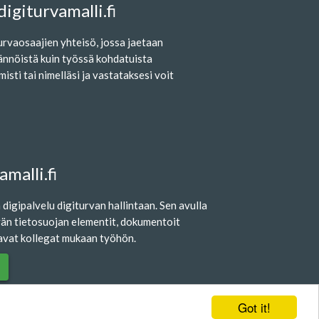
igiturvamalli.fi
urvaosaajien yhteisö, jossa jaetaan
tännöistä kuin työssä kohdatuista
sti tai nimelläsi ja vastataksesi voit
malli.fi
digipalvelu digiturvan hallintaan. Sen avulla
n tietosuojan elementit, dokumentoit
ttavat kollegat mukaan työhön.
Got it!