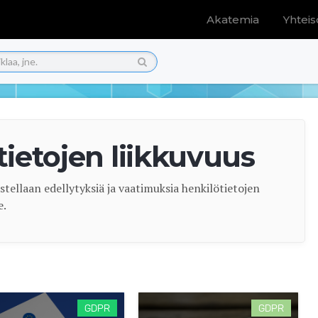
Akatemia
Yhteis

tietojen liikkuvuus
kastellaan edellytyksiä ja vaatimuksia henkilötietojen
e.
GDPR
GDPR