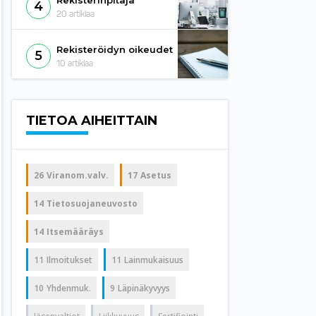
Rekisterinpitäjä
4
20
artiklaa
Rekisteröidyn oikeudet
5
10
artiklaa
TIETOA AIHEITTAIN
26
Viranom.valv.
17
Asetus
14
Tietosuojaneuvosto
14
Itsemääräys
11
Ilmoitukset
11
Lainmukaisuus
10
Yhdenmuk.
9
Läpinäkyvyys