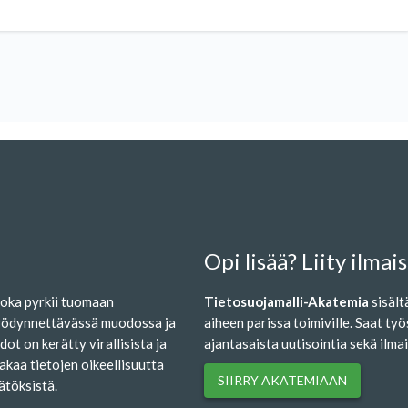
e voisi olla
ntöönpanokelpoinen.
Opi lisää? Liity ilma
joka pyrkii tuomaan
Tietosuojamalli-Akatemia
sisält
 hyödynnettävässä muodossa ja
aiheen parissa toimiville. Saat työ
ot on kerätty virallisista ja
ajantasaista uutisointia sekä ilma
takaa tietojen oikeellisuutta
SIIRRY AKATEMIAAN
ätöksistä.