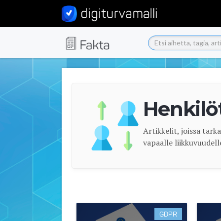
Henkilö
Artikkelit, joissa tar
vapaalle liikkuvuudell
GDPR